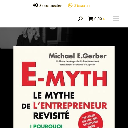
Se connecter
S’inscrire
0,00
$
Search: