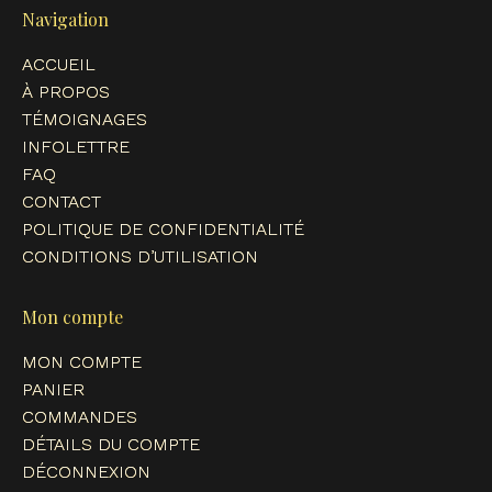
opens
opens
opens
opens
Navigation
in
in
in
in
ACCUEIL
new
new
new
new
À PROPOS
window
window
window
window
TÉMOIGNAGES
INFOLETTRE
FAQ
CONTACT
POLITIQUE DE CONFIDENTIALITÉ
CONDITIONS D’UTILISATION
Mon compte
MON COMPTE
PANIER
COMMANDES
DÉTAILS DU COMPTE
DÉCONNEXION