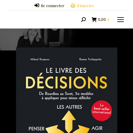
Se connecter
S’inscrire
0,00
$
Search: