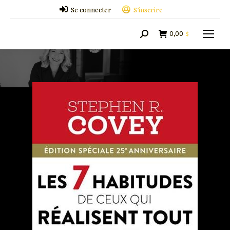
Se connecter
S’inscrire
0,00
$
Search: