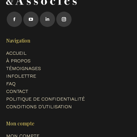
Trouvez nous sur :
Facebook
YouTube
LinkedIn
Instagram
page
page
page
page
opens
opens
opens
opens
Navigation
in
in
in
in
ACCUEIL
new
new
new
new
À PROPOS
window
window
window
window
TÉMOIGNAGES
INFOLETTRE
FAQ
CONTACT
POLITIQUE DE CONFIDENTIALITÉ
CONDITIONS D’UTILISATION
Mon compte
MON COMPTE