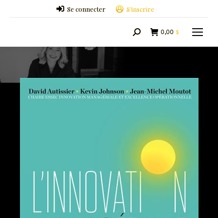
Se connecter
S’inscrire
0,00
$
Search: