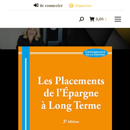
Se connecter
S’inscrire
0,00
$
Search: