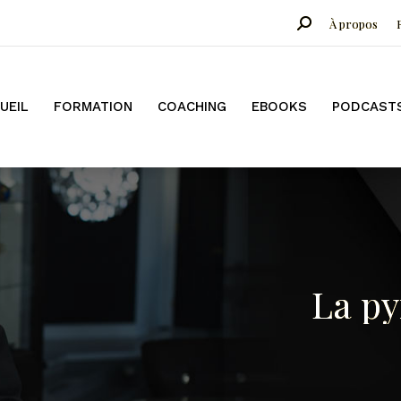
Search:
À propos
COACHING
EBOOKS
PODCASTS
CONFÉRENCES
B
UEIL
FORMATION
COACHING
EBOOKS
PODCAST
La py