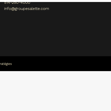
514-250-4000
info@groupesalette.com
ratégies