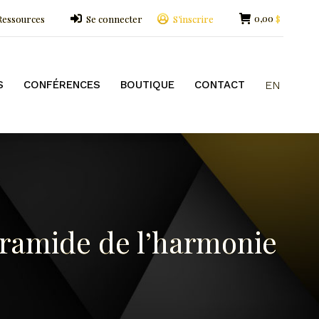
0,00
Ressources
Se connecter
S’inscrire
$
OUTIQUE
CONTACT
EN
S
CONFÉRENCES
BOUTIQUE
CONTACT
EN
ramide de l’harmonie