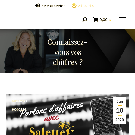
Se connecter
S’inscrire
0,00
$
Search:
Connaissez-
vous vos
chiffres ?
Finances
Jan
10
Podcast
2020