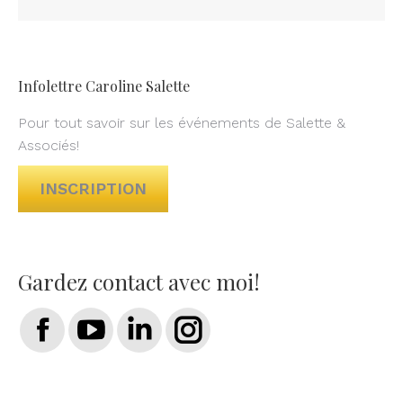
Infolettre Caroline Salette
Pour tout savoir sur les événements de Salette &
Associés!
INSCRIPTION
Gardez contact avec moi!
Trouvez nous sur :
Facebook
YouTube
LinkedIn
Instagram
page
page
page
page
opens
opens
opens
opens