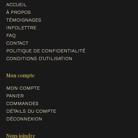
ACCUEIL
new
new
new
new
À PROPOS
window
window
window
window
TÉMOIGNAGES
INFOLETTRE
FAQ
CONTACT
POLITIQUE DE CONFIDENTIALITÉ
CONDITIONS D’UTILISATION
Mon compte
MON COMPTE
PANIER
COMMANDES
DÉTAILS DU COMPTE
DÉCONNEXION
Nous joindre