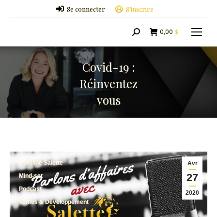
Se connecter
S’inscrire
0,00
$
Search:
Covid-19 :
Réinventez
vous
Caroline Salette
Avr
27
Mind-set
Podcast
2020
Ventes & Développement