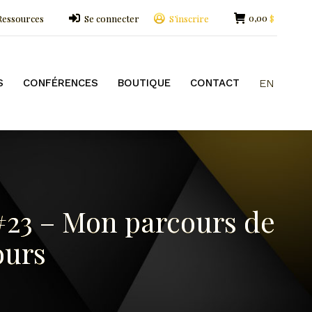
0,00
Ressources
Se connecter
S’inscrire
$
OUTIQUE
CONTACT
EN
S
CONFÉRENCES
BOUTIQUE
CONTACT
EN
#23 – Mon parcours de
ours