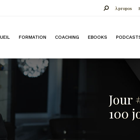
Search:
À propos
COACHING
EBOOKS
PODCASTS
CONFÉRENCES
B
UEIL
FORMATION
COACHING
EBOOKS
PODCAST
Jour 
100 j