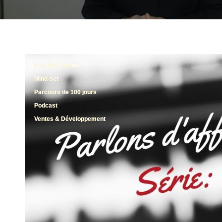
Caroline Salette
Mind-set
Parcours de 100 jours
Podcast
Ventes & Développement