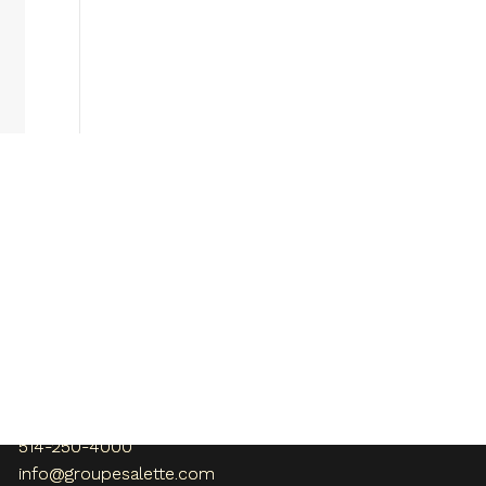
Nous joindre
108, rue Bellerive
Vaudreuil-Dorion , QC
Canada J7V 0H4
514-250-4000
info@groupesalette.com