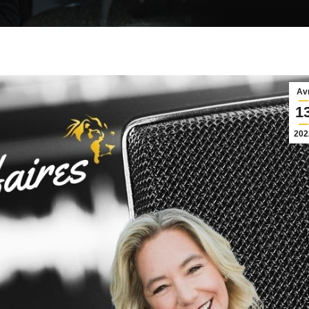
Av
1
202