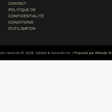
CONTACT
POLITIQUE DE
CONFIDENTIALITÉ
CONDITIONS
D’UTILISATION
oits réservés ©. 2026. Salette & Associés Inc. |
Propulsé par Altitude St
Powered By
MemberPress WooCommerce Plus Integration