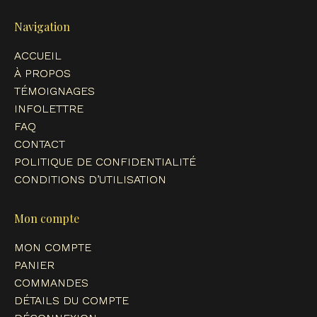
page
page
page
page
opens
opens
opens
opens
Navigation
in
in
in
in
ACCUEIL
new
new
new
new
À PROPOS
window
window
window
window
TÉMOIGNAGES
INFOLETTRE
FAQ
CONTACT
POLITIQUE DE CONFIDENTIALITÉ
CONDITIONS D’UTILISATION
Mon compte
MON COMPTE
PANIER
COMMANDES
DÉTAILS DU COMPTE