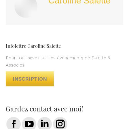
Caroline Salette
Infolettre Caroline Salette
Pour tout savoir sur les événements de Salette &
Associés!
INSCRIPTION
Gardez contact avec moi!
Trouvez nous sur :
Facebook
YouTube
LinkedIn
Instagram