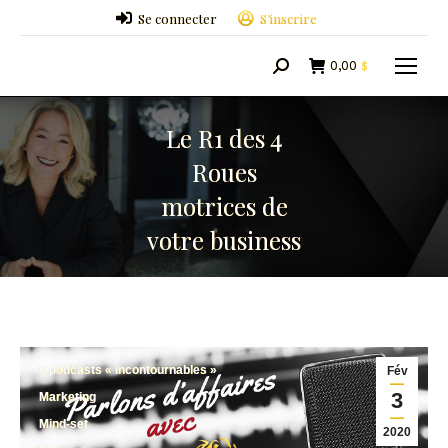
Se connecter
S’inscrire
0,00
$
Search:
Le R1 des 4
Roues
motrices de
votre business
5 podcasts « incontournables »
Fév
3
Marketing
Mind-set
2020