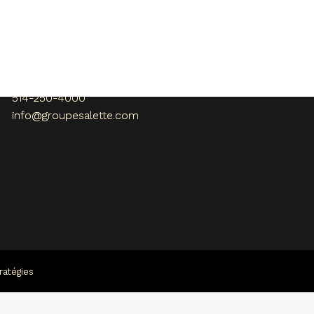
Nous joindre
108, rue Bellerive
Vaudreuil-Dorion , QC
Canada J7V 0H4
514-250-4000
info@groupesalette.com
ratégies