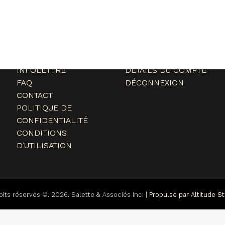
Navigation
Mon compte
ACCUEIL
MON COMPTE
À PROPOS
PANIER
TÉMOIGNAGES
COMMANDES
INFOLETTRE
DÉTAILS DU COMPTE
FAQ
DÉCONNEXION
CONTACT
POLITIQUE DE
CONFIDENTIALITÉ
CONDITIONS
D’UTILISATION
oits réservés ©. 2026. Salette & Associés Inc. |
Propulsé par Altitude St