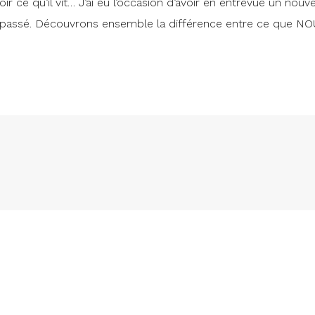
 ce qu’il vit… J’ai eu l’occasion d’avoir en entrevue un nouve
t passé. Découvrons ensemble la différence entre ce que N