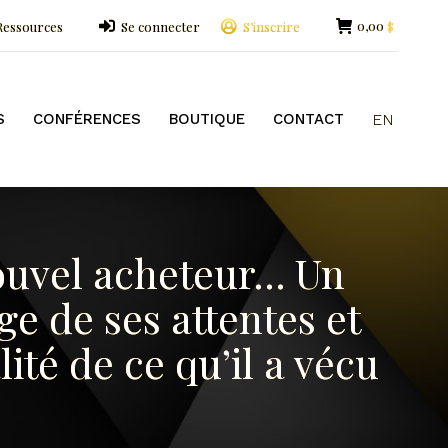
0,00
Ressources
Se connecter
S’inscrire
$
OUTIQUE
CONTACT
EN
S
CONFÉRENCES
BOUTIQUE
CONTACT
EN
ouvel acheteur… Un
ge de ses attentes et
lité de ce qu’il a vécu