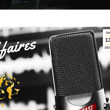
Jui
1
202