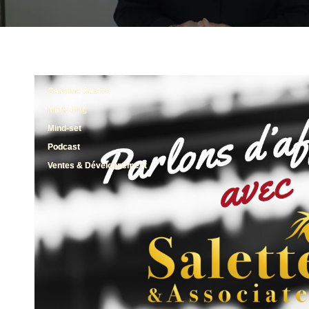
Caroline Salette
Marketing
Mind-set
Podcast
Ventes & Développement