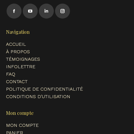
Trouvez nous sur :
Facebook
YouTube
LinkedIn
Instagram
page
page
page
page
opens
opens
opens
opens
Navigation
in
in
in
in
ACCUEIL
new
new
new
new
À PROPOS
window
window
window
window
TÉMOIGNAGES
INFOLETTRE
FAQ
CONTACT
POLITIQUE DE CONFIDENTIALITÉ
CONDITIONS D’UTILISATION
Mon compte
MON COMPTE
PANIER