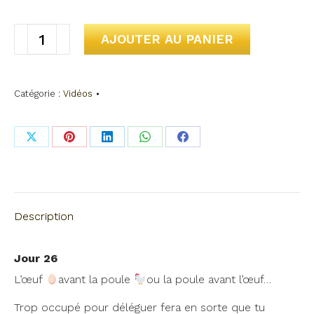
quantité
AJOUTER AU PANIER
de
Jour
Catégorie :
Vidéos
#26
-
Opérations
Share
Share
Share
Share
Share
(3)
on
on
on
on
on
X
Pinterest
LinkedIn
WhatsApp
Facebook
Description
Jour 26
L’œuf
avant la poule
ou la poule avant l’œuf…
Trop occupé pour déléguer fera en sorte que tu