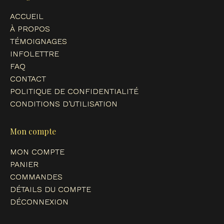
in
in
in
in
ACCUEIL
new
new
new
new
À PROPOS
window
window
window
window
TÉMOIGNAGES
INFOLETTRE
FAQ
CONTACT
POLITIQUE DE CONFIDENTIALITÉ
CONDITIONS D’UTILISATION
Mon compte
MON COMPTE
PANIER
COMMANDES
DÉTAILS DU COMPTE
DÉCONNEXION