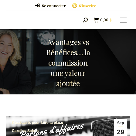
Se connecter
S’inscrire
0,00
$
Search:
Avantages vs
Bénéfices… la
commission
une valeur
ajoutée
5 podcasts pour faire ta place
Sep
29
Caroline Salette