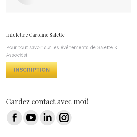
Infolettre Caroline Salette
Pour tout savoir sur les événements de Salette &
Associés!
INSCRIPTION
Gardez contact avec moi!
Trouvez nous sur :
Facebook
YouTube
LinkedIn
Instagram
page
page
page
page