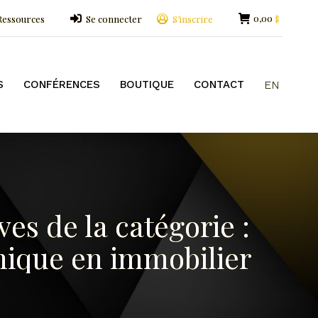
0,00
Ressources
Se connecter
S’inscrire
$
OUTIQUE
CONTACT
EN
S
CONFÉRENCES
BOUTIQUE
CONTACT
EN
ves de la catégorie :
ique en immobilier