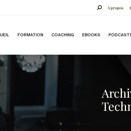
Search:
À propos
COACHING
EBOOKS
PODCASTS
CONFÉRENCES
B
UEIL
FORMATION
COACHING
EBOOKS
PODCAST
Archi
Techn