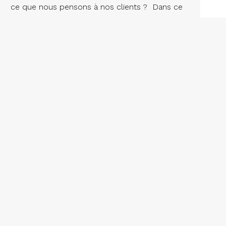
ratégies
ce que nous pensons à nos clients ? Dans ce
podcast je vous explique ma vision face à
notre obligation de conseil et d’intégrité. Pour
moi, ma relation avec mes clients est plus
importante que la transaction. Dans ce
contexte, je préfère leur dire ce que je…