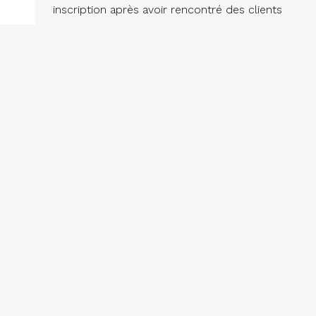
Tous dr
inscription après avoir rencontré des clients
potentiels. L’important dans ces situations est
de maintenir une attitude positive, de garder la
tête haute et de rassurer le vendeur que nous
collaborerons avec le courtier qu’il a choisi.
Communiquer avec le confrère qui a eu
l’inscription pour le…