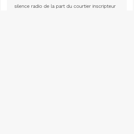
oits réservés ©. 2026. Salette & Associés Inc. |
Propulsé par Altitude St
silence radio de la part du courtier inscripteur
quand on a présenté une promesse d’achat.
Même si je n’ai aucune réponse ou suivi, je
m’assure de tenir mes clients informés en
prenant soin de ne pas leur communiquer
mes…
1
2
3
4
5
→