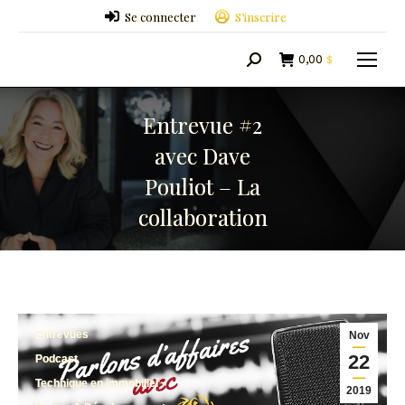
Se connecter
S’inscrire
0,00
$
Search:
Entrevue #2
avec Dave
Pouliot – La
collaboration
Entrevues
Nov
22
Podcast
Technique en immobilier
2019