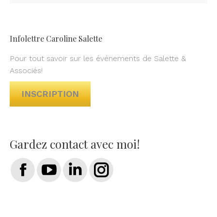
Infolettre Caroline Salette
Pour tout savoir sur les événements de Salette &
Associés!
INSCRIPTION
Gardez contact avec moi!
Trouvez nous sur :
Facebook
YouTube
LinkedIn
Instagram
page
page
page
page
opens
opens
opens
opens
in
in
in
in