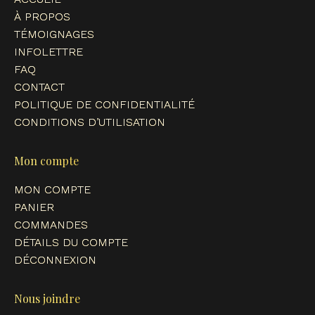
new
new
new
new
À PROPOS
window
window
window
window
TÉMOIGNAGES
INFOLETTRE
FAQ
CONTACT
POLITIQUE DE CONFIDENTIALITÉ
CONDITIONS D’UTILISATION
Mon compte
MON COMPTE
PANIER
COMMANDES
DÉTAILS DU COMPTE
DÉCONNEXION
Nous joindre