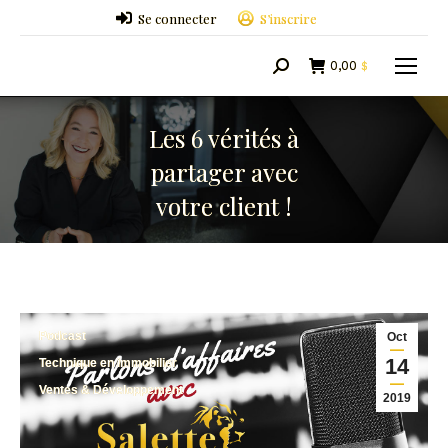
Se connecter
S’inscrire
0,00
$
Search:
Les 6 vérités à
partager avec
votre client !
Podcast
Oct
14
Technique en immobilier
Ventes & Développement
2019