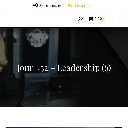
Se connecter
S’inscrire
0,00
$
Search:
Jour #52 – Leadership (6)