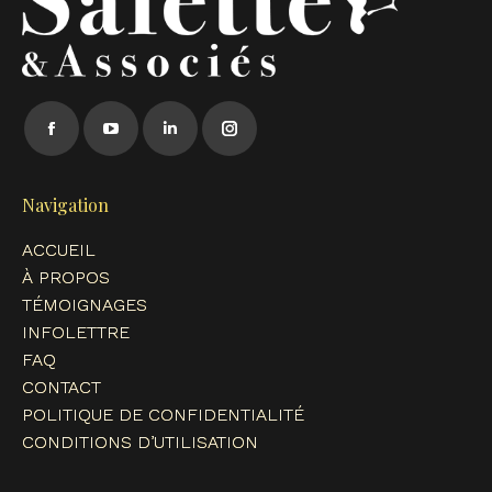
Trouvez nous sur :
Facebook
YouTube
LinkedIn
Instagram
page
page
page
page
opens
opens
opens
opens
Navigation
in
in
in
in
ACCUEIL
new
new
new
new
À PROPOS
window
window
window
window
TÉMOIGNAGES
INFOLETTRE
FAQ
CONTACT
POLITIQUE DE CONFIDENTIALITÉ
CONDITIONS D’UTILISATION