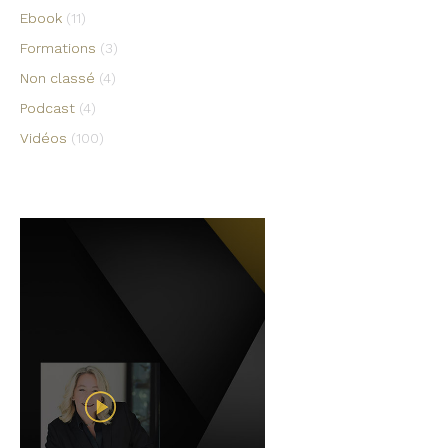
Ebook
(11)
Formations
(3)
Non classé
(4)
Podcast
(4)
Vidéos
(100)