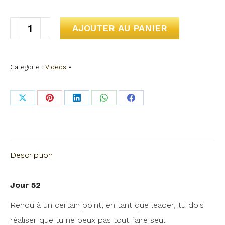
quantité
AJOUTER AU PANIER
de
Jour
Catégorie :
Vidéos
#52
-
Leadership
Share
Share
Share
Share
Share
(6)
on
on
on
on
on
X
Pinterest
LinkedIn
WhatsApp
Facebook
Description
Jour 52
Rendu à un certain point, en tant que leader, tu dois
réaliser que tu ne peux pas tout faire seul.