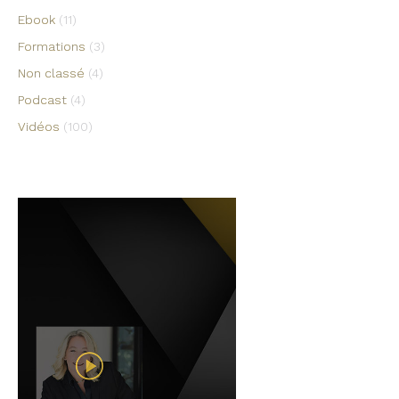
Ebook
(11)
Formations
(3)
Non classé
(4)
Podcast
(4)
Vidéos
(100)