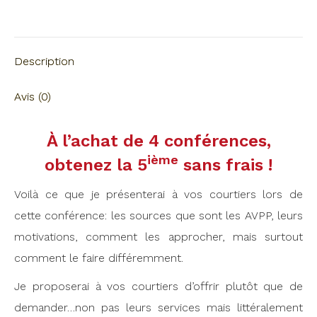
faire
on
on
on
on
on
vendre
X
Pinterest
LinkedIn
WhatsApp
Facebook
mais
Description
tout
le
Avis (0)
monde
aime
À l’achat de 4 conférences,
acheter
ième
obtenez la 5
sans frais !
!
Voilà ce que je présenterai à vos courtiers lors de
cette conférence: les sources que sont les AVPP, leurs
motivations, comment les approcher, mais surtout
comment le faire différemment.
Je proposerai à vos courtiers d’offrir plutôt que de
demander…non pas leurs services mais littéralement