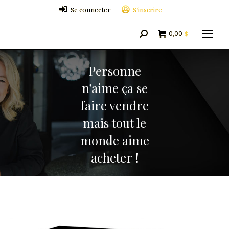
Se connecter
S’inscrire
0,00
$
Search:
Personne
n’aime ça se
faire vendre
mais tout le
monde aime
acheter !