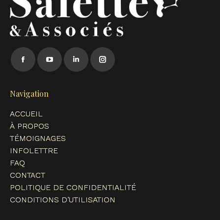
Trouvez nous sur :
Facebook
YouTube
LinkedIn
Instagram
page
page
page
page
opens
opens
opens
opens
Navigation
in
in
in
in
ACCUEIL
new
new
new
new
À PROPOS
window
window
window
window
TÉMOIGNAGES
INFOLETTRE
FAQ
CONTACT
POLITIQUE DE CONFIDENTIALITÉ
CONDITIONS D’UTILISATION