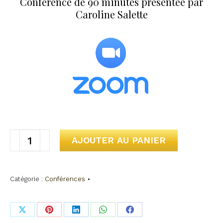
Conférence de 90 minutes présentée par
Caroline Salette
quantité
AJOUTER AU PANIER
de
Personne
Catégorie :
Conférences
n’aime
ça
se
Share
Share
Share
Share
Share