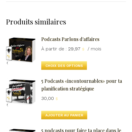
Produits similaires
Podcasts Parlons d'affaires
À partir de :
29,97
/ mois
$
Ce
CHOIX DES OPTIONS
produit
5 Podcasts «incontournables» pour ta
a
planification stratégique
plusieurs
30,00
$
variations.
Les
AJOUTER AU PANIER
options
peuvent
5 podcasts pour faire ta place dans le