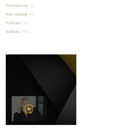
Formations
(3)
Non classé
(4)
Podcast
(4)
Vidéos
(100)