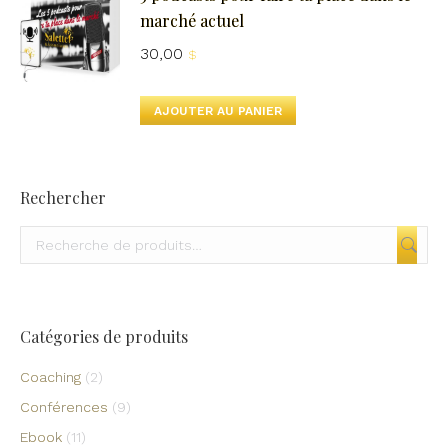
être
marché actuel
choisies
30,00
$
sur
la
AJOUTER AU PANIER
page
du
produit
Rechercher
Catégories de produits
Coaching
(2)
Conférences
(9)
Ebook
(11)