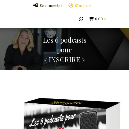
Se connecter
S’inscrire
0,00
$
Search:
Les 6 podcasts
pour
« INSCRIRE »