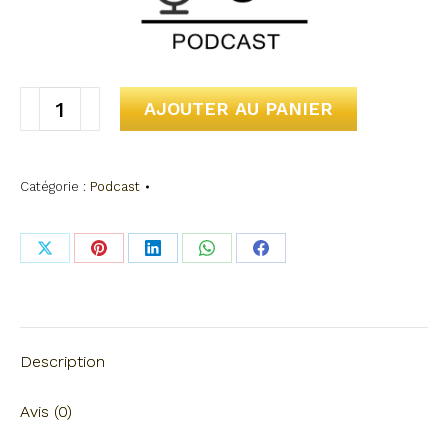
quantité
AJOUTER AU PANIER
de
Les
Catégorie :
Podcast
6
podcasts
pour
Share
Share
Share
Share
Share
"INSCRIRE"
on
on
on
on
on
X
Pinterest
LinkedIn
WhatsApp
Facebook
Description
Avis (0)