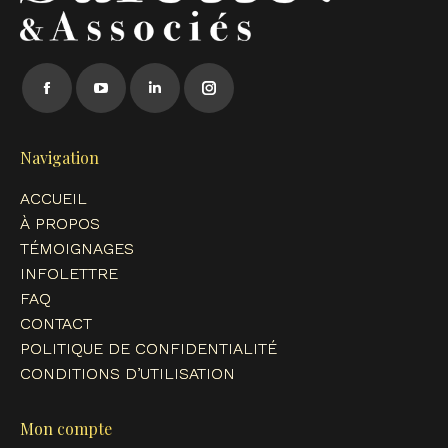
Trouvez nous sur :
Facebook
YouTube
LinkedIn
Instagram
page
page
page
page
opens
opens
opens
opens
Navigation
in
in
in
in
ACCUEIL
new
new
new
new
À PROPOS
window
window
window
window
TÉMOIGNAGES
INFOLETTRE
FAQ
CONTACT
POLITIQUE DE CONFIDENTIALITÉ
CONDITIONS D’UTILISATION
Mon compte