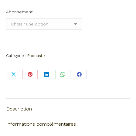
Abonnement
Catégorie :
Podcast
Share
Share
Share
Share
Share
on
on
on
on
on
X
Pinterest
LinkedIn
WhatsApp
Facebook
Description
Informations complémentaires